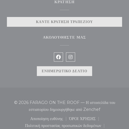
ΚΡΆΤΗΣΗ
ΚΆΝΤΕ ΚΡΆΤΗΣΗ ΤΡΑΠΕΖΙΟΎ
ΑΚΟΛΟΥΘΉΣΤΕ ΜΑΣ
Facebook ((ανοίγει σε νέο παράθυρ
Instagram ((ανοίγει σε νέο π
ΕΝΗΜΕΡΩΤΙΚΌ ΔΕΛΤΊΟ
© 2026 FARAGO ON THE ROOF — Η ιστοσελίδα του
((ανοίγει σε νέο 
εστιατορίου δημιουργήθηκε από
Zenchef
Αποποίηση ευθύνης
ΌΡΟΙ ΧΡΉΣΗΣ
((ανοίγει σε νέο παράθυρο))
((ανοίγει σε νέο παράθυρο
Πολιτική προστασίας προσωπικών δεδομένων
((ανοίγει σε νέο παράθυρο))