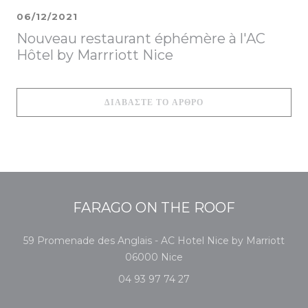
06/12/2021
Nouveau restaurant éphémère à l'AC
Hôtel by Marrriott Nice
((ΑΝΟΊΓΕΙ ΣΕ ΝΈΟ ΠΑ
ΔΙΑΒΆΣΤΕ ΤΟ ΆΡΘΡΟ
FARAGO ON THE ROOF
59 Promenade des Anglais - AC Hotel Nice by Marriott
((ανοίγει σε νέο παράθυρο))
06000 Nice
04 93 97 74 27