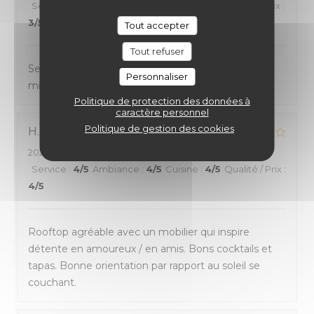
Service
:
2
/5
Ambiance
:
4
/5
Cuisine
:
3
/5
Qualité / Prix
:
3
/5
Tout accepter
Tout refuser
Service pas très attentif. Pourrais beaucoup faire
Personnaliser
mieux.
Politique de protection des données à
caractère personnel
Politique de gestion des cookies
H
2026-08-03
- 18:30 - Couverts 3
Service
:
4
/5
Ambiance
:
4
/5
Cuisine
:
4
/5
Qualité / Prix
:
4
/5
Rooftop agréable avec un mobilier qui inspire
détente en amoureux / en amis. Bons cocktails et
tapas. Bonne orientation par rapport au soleil se
couchant.