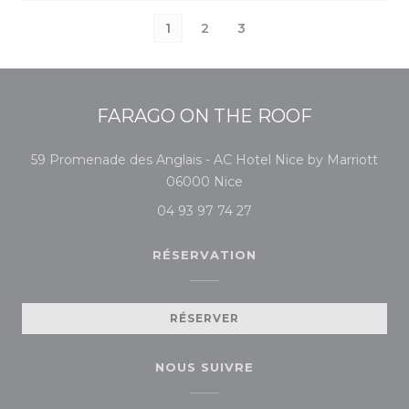
1
2
3
FARAGO ON THE ROOF
59 Promenade des Anglais - AC Hotel Nice by Marriott
((ouvre une nouvelle fenêt
06000 Nice
04 93 97 74 27
RÉSERVATION
RÉSERVER
NOUS SUIVRE