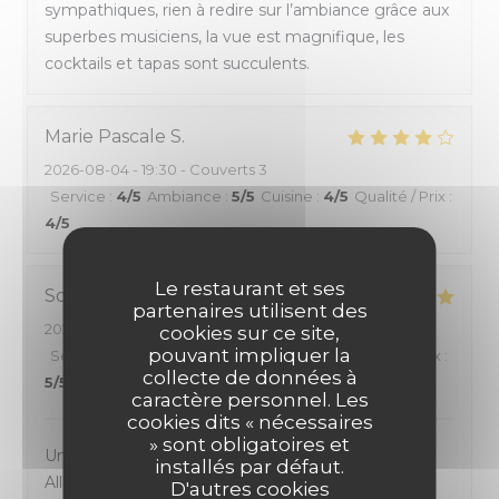
sympathiques, rien à redire sur l’ambiance grâce aux
superbes musiciens, la vue est magnifique, les
cocktails et tapas sont succulents.
Marie Pascale
S
2026-08-04
- 19:30 - Couverts 3
Service
:
4
/5
Ambiance
:
5
/5
Cuisine
:
4
/5
Qualité / Prix
:
4
/5
Le restaurant et ses
Sophie
D
partenaires utilisent des
2026-08-04
- 20:00 - Couverts 4
cookies sur ce site,
pouvant impliquer la
Service
:
5
/5
Ambiance
:
5
/5
Cuisine
:
5
/5
Qualité / Prix
:
collecte de données à
5
/5
caractère personnel. Les
cookies dits « nécessaires
» sont obligatoires et
Un des plus beau rooftop de Nice pour ma part.
installés par défaut.
Allez-y les yeux fermes
D'autres cookies