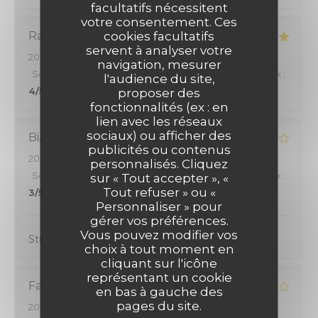
facultatifs nécessitent
votre consentement. Ces
cookies facultatifs
Raphael
G
servent à analyser votre
2026-08-04
- 20:00 - Couverts 7
navigation, mesurer
Service
:
5
/5
Ambiance
:
5
/5
Cuisine
:
5
/5
Qualité / Prix
:
l'audience du site,
4
/5
proposer des
fonctionnalités (ex : en
lien avec les réseaux
sociaux) ou afficher des
Bianca
H
publicités ou contenus
FARAGO ON THE ROOF
2026-08-06
- 13:00 - Couverts 2
personnalisés. Cliquez
Service
:
5
/5
Ambiance
:
5
/5
Cuisine
:
5
/5
Qualité / Prix
:
sur « Tout accepter », «
Tout refuser » ou «
3
/5
Personnaliser » pour
gérer vos préférences.
Vous pouvez modifier vos
Stunning view, friendly staff, food was very good.
choix à tout moment en
cliquant sur l'icône
représentant un cookie
Fabien
G
en bas à gauche des
pages du site.
2026-08-05
- 20:00 - Couverts 6