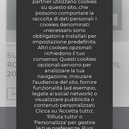
partner utilizzano cookies
su questo sito, che
possono comportare la
raccolta di dati personali. I
PREZZO —
€49.00
cookies denominati
«necessari» sono
obbligatori e installati per
impostazione predefinita.
OGNI DOMENICA DA 12H00 A 15H00
Altri cookies opzionali
richiedono il tuo
SUNDAY GRILL ON THE
consenso. Questi cookies
ROOF A PARTIR DU 05 AVRIL
opzionali servono per
analizzare la tua
2026
navigazione, misurare
l'audience del sito, fornire
funzionalità (ad esempio,
legate ai social network) o
((APRE UNA NUOVA FINESTRA
MAGGIORI INFORMAZIONI
visualizzare pubblicità o
FARAGO ON THE ROOF
contenuti personalizzati.
Clicca su 'Accetta tutto',
'Rifiuta tutto' o
FARAGO ON THE ROOF
'Personalizza' per gestire
le tue preferenze. Puoi