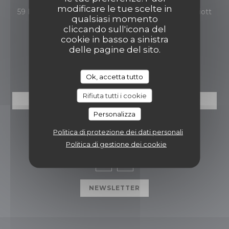
modificare le tue scelte in
59 Promenade des Anglais - AC Hotel Nice by Marriott
qualsiasi momento
((apre una nuova finestra))
06000 Nice
cliccando sull'icona del
cookie in basso a sinistra
04 93 97 74 27
delle pagine del sito.
PRENOTAZIONE
Ok, accetta tutto
Rifiuta tutti i cookie
PRENOTA
Personalizza
SEGUICI
Politica di protezione dei dati personali
Politica di gestione dei cookie
Facebook ((apre una nuova fin
Instagram ((apre una nuov
NEWSLETTER