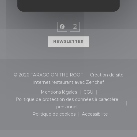
NOUS SUIVRE
Facebook ((ouvre une nouvelle
Instagram ((ouvre une no
NEWSLETTER
© 2026 FARAGO ON THE ROOF — Création de site
((ouvre une nou
internet restaurant avec
Zenchef
Mentions légales
CGU
((ouvre une nouvelle fenêtre))
((ouvre une nouvelle 
Politique de protection des données à caractère
((ouvre une nouvelle fenêtre))
personnel
Politique de cookies
Accessibilite
((ouvre une nouvelle fenêtre))
((ouvre une nouvelle