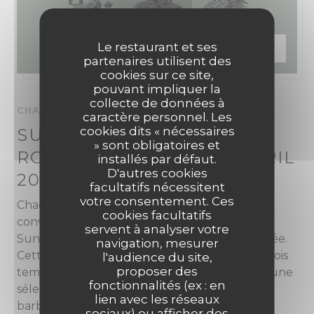
Le restaurant et ses
TARIF —
€49.00
partenaires utilisent des
cookies sur ce site,
pouvant impliquer la
collecte de données à
CHAQUE DIMANCHE DE 12H00 À 15H00
caractère personnel. Les
cookies dits « nécessaires
SUNDAY GRILL ON THE
» sont obligatoires et
ROOF A PARTIR DU 05 AVRIL
installés par défaut.
D'autres cookies
2026
facultatifs nécessitent
votre consentement. Ces
Chaque dimanche, profitez d’un moment
cookies facultatifs
convivial en famille ou entre amis avec notre
servent à analyser votre
Sunday Grill on the Roof, face à la Méditerranée.
navigation, mesurer
Cette expérience gourmande se décline en trois
l'audience du site,
proposer des
temps : des entrées à partager façon apéritif, une
fonctionnalités (ex : en
sélection de viandes et produits de la mer au
lien avec les réseaux
barbecue, puis des desserts maison généreux.
sociaux) ou afficher des