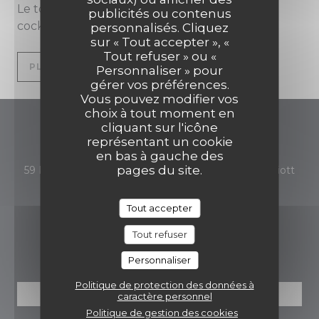
Le tout accompagné d’une belle carte de
publicités ou contenus
FARAGO ON THE ROOF
cocktails et de vins.
personnalisés. Cliquez
sur « Tout accepter », «
Tout refuser » ou «
((OUVRE UNE NOUVELLE FENÊT
PLUS D'INFORMATIONS
Personnaliser » pour
gérer vos préférences.
Vous pouvez modifier vos
choix à tout moment en
cliquant sur l'icône
FARAGO ON THE ROOF
représentant un cookie
en bas à gauche des
pages du site.
59 Promenade des Anglais - AC Hotel Nice by Marriott
((ouvre une nouvelle fenêt
06000 Nice
Tout accepter
04 93 97 74 27
Tout refuser
RÉSERVATION
Personnaliser
Politique de protection des données à
RÉSERVER
caractère personnel
Politique de gestion des cookies