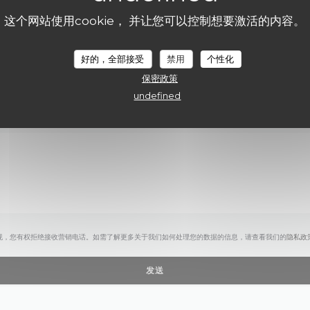
您想联系我们？
这个网站使用cookie， 并让您可以控制想要激活的内容。
请填写下面的表格!
FARAGO ON THE ROOF
好的，全部接受
禁用
个性化
保密政策
undefined
规，您有权拒绝接收营销电话。如需了解更多关于我们如何处理您的数据的信息，请查看我们的
隐私政