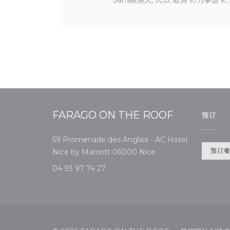
FARAGO ON THE ROOF
预订
59 Promenade des Anglais - AC Hotel
((在新窗口中打开))
预订
Nice by Marriott 06000 Nice
04 93 97 74 27