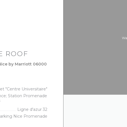
Wa
E ROOF
Nice by Marriott 06000
窗口中打开))
et "Centre Universitaire"
ance; Station Promenade
s
Ligne d'azur 32
Parking Nice Promenade