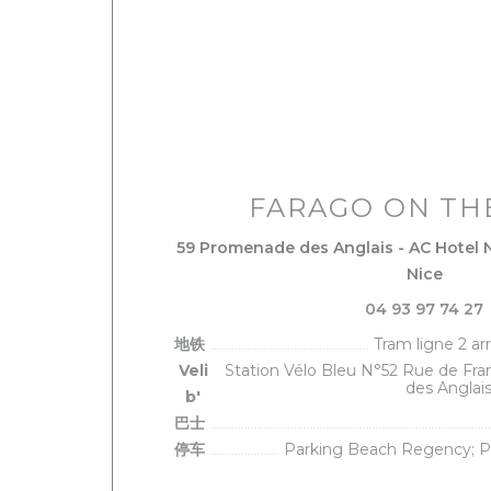
FARAGO ON TH
59 Promenade des Anglais - AC Hotel 
((在新
Nice
04 93 97 74 27
地铁
Tram ligne 2 arr
Veli
Station Vélo Bleu N°52 Rue de Fr
des Anglai
b'
巴士
停车
Parking Beach Regency; 