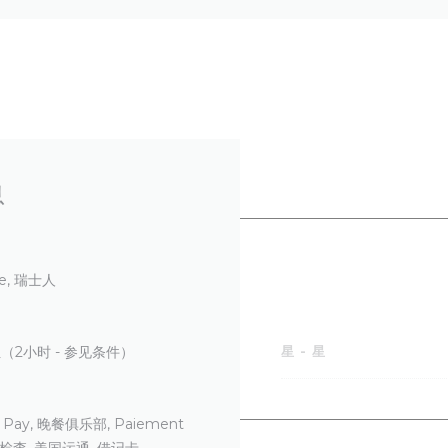
息
ue, 瑞士人
（2小时 - 参见条件）
星
-
星
e Pay, 晚餐俱乐部, Paiement
 检查, 美国运通, 借记卡