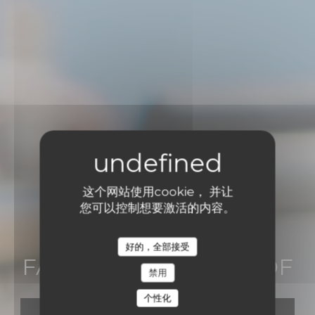
这个网站使用cookie， 并让
您可以控制想要激活的内容。
•
NICE
好的，全部接受
FARAGO ON THE ROOF
FARAGO ON THE ROOF
禁用
个性化
预订餐位