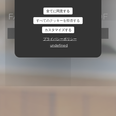
•
NICE
FARAGO ON THE ROOF
全てに同意する
FARAGO ON THE ROOF
すべてのクッキーを拒否する
カスタマイズする
予約
プライバシーポリシー
undefined