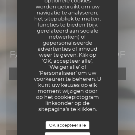
optionele cookies
worden gebruikt om uw
navigatie te analyseren,
het sitepubliek te meten,
functies te bieden (bijv.
gerelateerd aan sociale
netwerken) of
•
NICE
gepersonaliseerde
FARAGO ON THE ROOF
advertenties of inhoud
FARAGO ON THE ROOF
weer te geven. Klik op
'OK, accepteer alle',
'Weiger alle' of
'Personaliseer' om uw
RESERVEER EEN TAFEL
voorkeuren te beheren. U
kunt uw keuzes op elk
moment wijzigen door
op het cookiepictogram
linksonder op de
sitepagina's te klikken.
OK, accepteer alle