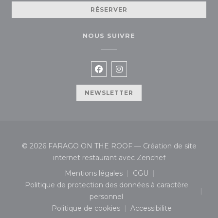
RÉSERVER
NOUS SUIVRE
Facebook ((ouvre une nouvelle
Instagram ((ouvre une no
NEWSLETTER
© 2026 FARAGO ON THE ROOF — Création de site
((ouvre une nou
internet restaurant avec
Zenchef
Mentions légales
CGU
((ouvre une nouvelle fenêtre))
((ouvre une nouvelle 
Politique de protection des données à caractère
((ouvre une nouvelle fenêtre))
personnel
Politique de cookies
Accessibilite
((ouvre une nouvelle fenêtre))
((ouvre une nouvelle